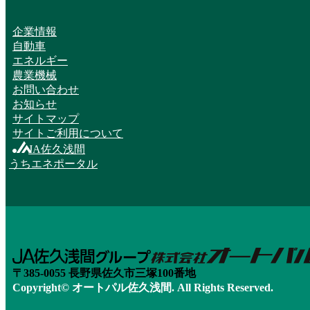
企業情報
自動車
エネルギー
農業機械
お問い合わせ
お知らせ
サイトマップ
サイトご利用について
JA佐久浅間
うちエネポータル
〒385-0055 長野県佐久市三塚100番地
Copyright© オートパル佐久浅間. All Rights Reserved.